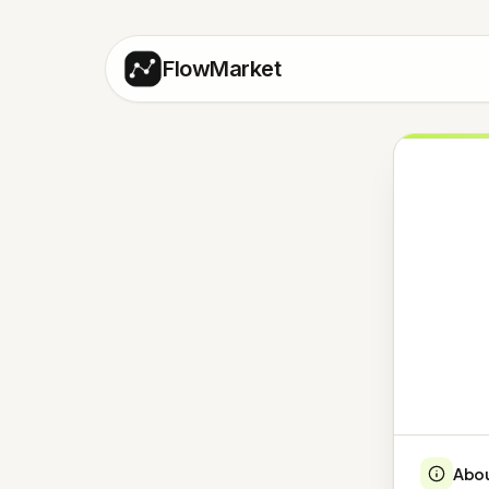
FlowMarket
Abo